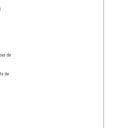
l
 pas de
ts de