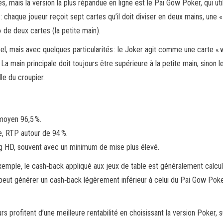
s, mais la version la plus répandue en ligne est le Pai Gow Poker, qui uti
: chaque joueur reçoit sept cartes qu’il doit diviser en deux mains, une «
» de deux cartes (la petite main).
nel, mais avec quelques particularités : le Joker agit comme une carte « w
a main principale doit toujours être supérieure à la petite main, sinon l
le du croupier.
 moyen 96,5 %.
are, RTP autour de 94 %.
ing HD, souvent avec un minimum de mise plus élevé.
exemple, le cash‑back appliqué aux jeux de table est généralement calcul
s peut générer un cash‑back légèrement inférieur à celui du Pai Gow Poke
s profitent d’une meilleure rentabilité en choisissant la version Poker, s