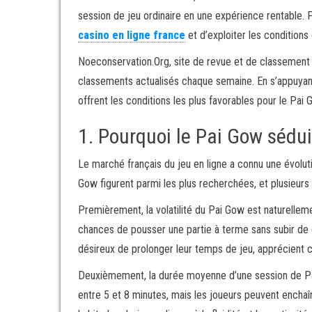
session de jeu ordinaire en une expérience rentable. P
C
casino en ligne france
et d’exploiter les condition
a
s
Noeconservation.Org, site de revue et de classement
h
classements actualisés chaque semaine. En s’appuyant 
b
offrent les conditions les plus favorables pour le Pai 
a
1. Pourquoi le Pai Gow sédui
c
k
Le marché français du jeu en ligne a connu une évolutio
N
Gow figurent parmi les plus recherchées, et plusieur
a
Premièrement, la volatilité du Pai Gow est naturell
K
chances de pousser une partie à terme sans subir de 
e
désireux de prolonger leur temps de jeu, apprécient ce
n
Deuxièmement, la durée moyenne d’une session de Pai
o
entre 5 et 8 minutes, mais les joueurs peuvent enchaî
: