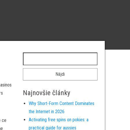
Hľadať:
casinos
Najnovšie články
rs
Why Short-Form Content Dominates
the Internet in 2026
Activating free spins on pokies: a
e ce
practical guide for aussies
ne