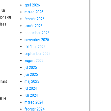
apríl 2026
e un
marec 2026
ions du
február 2026
mises
január 2026
december 2025
november 2025
október 2025
september 2025
august 2025
júl 2025
jún 2025
chant
máj 2025
júl 2024
jún 2024
er le
marec 2024
február 2024