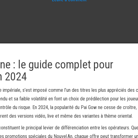
gne : le guide complet pour
n 2024
ne impériale, s’est imposé comme l’un des titres les plus appréciés des 
u et sa faible volatilité en font un choix de prédilection pour les joueu
ontrôle du risque. En 2024, la popularité du Pai Gow ne cesse de croître,
grent des versions vidéo, live et même des variantes à thème oriental.
stituent le principal levier de différenciation entre les opérateurs. Qu
les promotions spéciales du Nouvel An, chaque offre peut transformer u