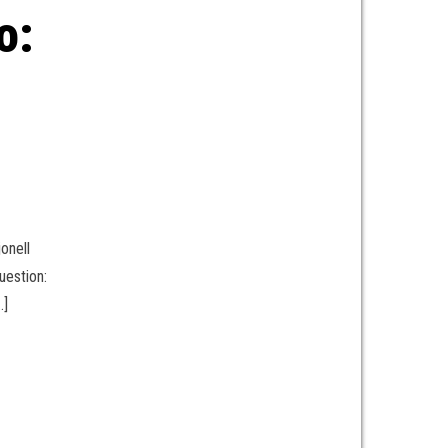
o:
onell
uestion:
…]