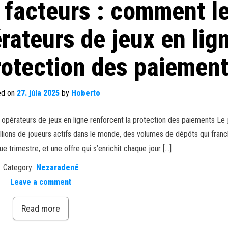
 facteurs : comment l
rateurs de jeux en lig
rotection des paiemen
ed on
27. júla 2025
by
Hoberto
 opérateurs de jeux en ligne renforcent la protection des paiements Le 
illions de joueurs actifs dans le monde, des volumes de dépôts qui franc
ue trimestre, et une offre qui s’enrichit chaque jour […]
Category:
Nezaradené
Leave a comment
Read more