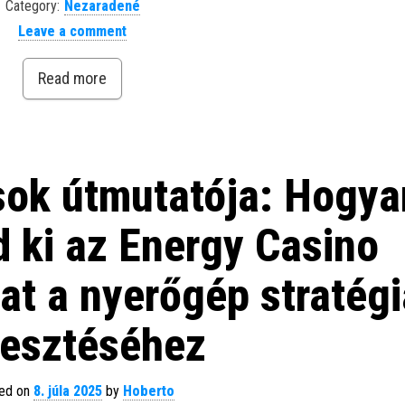
Category:
Nezaradené
Leave a comment
Read more
sok útmutatója: Hogya
 ki az Energy Casino
at a nyerőgép stratég
lesztéséhez
ed on
8. júla 2025
by
Hoberto