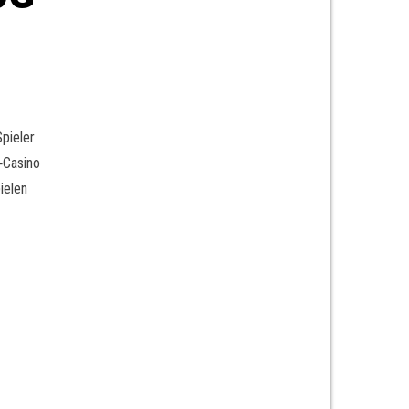
pieler
‑Casino
ielen