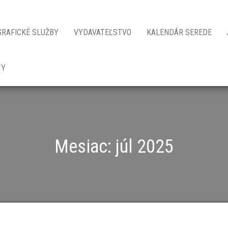
GRAFICKÉ SLUŽBY
VYDAVATEĽSTVO
KALENDÁR SEREDE
TY
Mesiac:
júl 2025