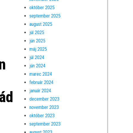
október 2025
september 2025
august 2025
júl 2025
jún 2025
máj 2025
júl 2024
n
jún 2024
marec 2024
február 2024
január 2024
iád
december 2023
november 2023
október 2023
september 2023
august 2023