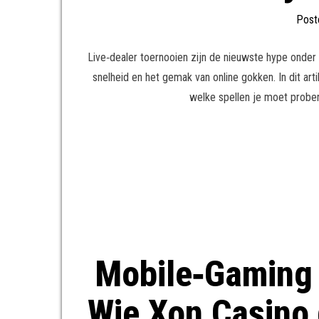
Post
Live‑dealer toernooien zijn de nieuwste hype onde
snelheid en het gemak van online gokken. In dit art
welke spellen je moet probe
Mobile‑Gaming 
Wie Xon Casino 