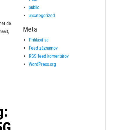
public
uncategorized
met de
Meta
aalt,
Prihlásiť sa
Feed záznamov
RSS feed komentárov
WordPress.org
g:
5G