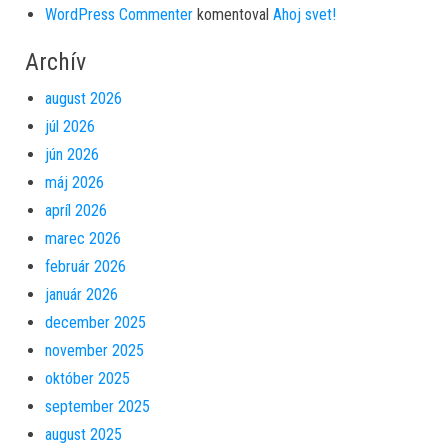
WordPress Commenter
komentoval
Ahoj svet!
Archív
august 2026
júl 2026
jún 2026
máj 2026
apríl 2026
marec 2026
február 2026
január 2026
december 2025
november 2025
október 2025
september 2025
august 2025