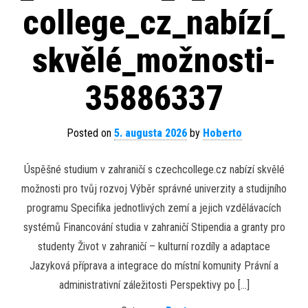
college_cz_nabízí_
skvělé_možnosti-
35886337
Posted on
5. augusta 2026
by
Hoberto
Úspěšné studium v zahraničí s czechcollege.cz nabízí skvělé
možnosti pro tvůj rozvoj Výběr správné univerzity a studijního
programu Specifika jednotlivých zemí a jejich vzdělávacích
systémů Financování studia v zahraničí Stipendia a granty pro
studenty Život v zahraničí – kulturní rozdíly a adaptace
Jazyková příprava a integrace do místní komunity Právní a
administrativní záležitosti Perspektivy po […]