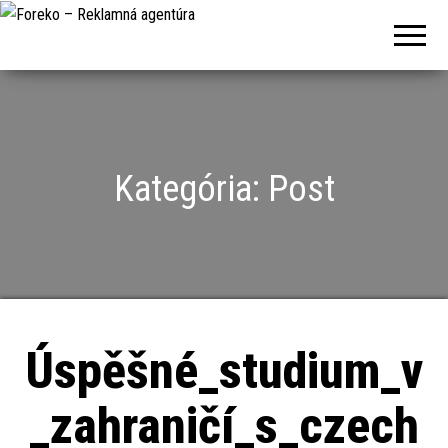
Foreko –
Reklamná
agentúra
Kategória:
Post
Úspěšné_studium_v
_zahraničí_s_czech