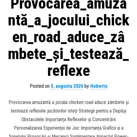
Provocarea_amuza
ntă_a_jocului_chick
en_road_aduce_zâ
mbete_și_testează_
reflexe
Posted on
5. augusta 2026
by
Hoberto
Provocarea amuzantă a jocului chicken road aduce zâmbete și
testează reflexele jucătorilor isteți Strategii pentru a Depăși
Obstacolele Importanța Reflexelor și Concentrării
Personalizarea Experienței de Joc Importanța Graficii și a
Sunetului Provocări și Mecanici Suplimentare Impactul Power-