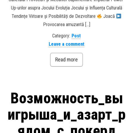
Up-urilor asupra Jocului Evoluția Jocului și Influența Culturală
Tendințe Viitoare și Posibilități de Dezvoltare
Joacă
Provocarea amuzantă […]
Category:
Post
Leave a comment
Read more
Возможность_вы
игрыша_и_азарт_р
ядом_с_покерд