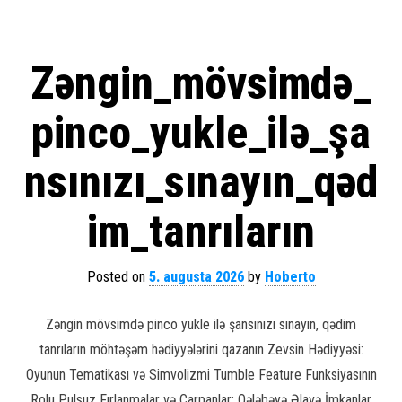
Zəngin_mövsimdə_
pinco_yukle_ilə_şa
nsınızı_sınayın_qəd
im_tanrıların
Posted on
5. augusta 2026
by
Hoberto
Zəngin mövsimdə pinco yukle ilə şansınızı sınayın, qədim
tanrıların möhtəşəm hədiyyələrini qazanın Zevsin Hədiyyəsi:
Oyunun Tematikası və Simvolizmi Tumble Feature Funksiyasının
Rolu Pulsuz Fırlanmalar və Çarpanlar: Qələbəyə Əlavə İmkanlar