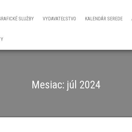
GRAFICKÉ SLUŽBY
VYDAVATEĽSTVO
KALENDÁR SEREDE
TY
Mesiac:
júl 2024