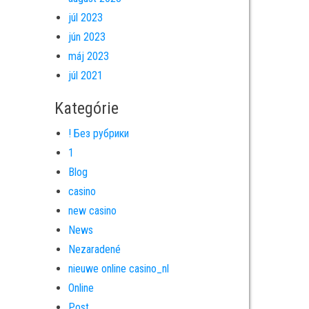
júl 2023
jún 2023
máj 2023
júl 2021
Kategórie
! Без рубрики
1
Blog
casino
new casino
News
Nezaradené
nieuwe online casino_nl
Online
Post