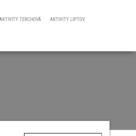
AKTIVITY TERCHOVÁ
AKTIVITY LIPTOV