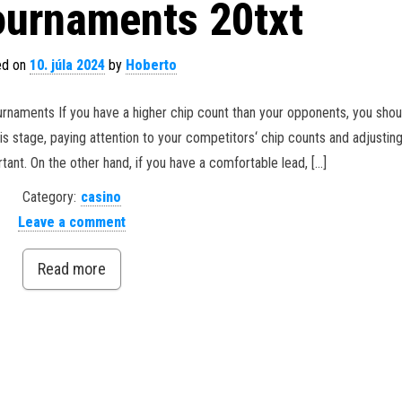
ournaments 20txt
ed on
10. júla 2024
by
Hoberto
aments If you have a higher chip count than your opponents, you shou
his stage, paying attention to your competitors‘ chip counts and adjustin
rtant. On the other hand, if you have a comfortable lead, […]
Category:
casino
Leave a comment
Read more