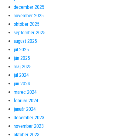
december 2025
november 2025
október 2025
september 2025
august 2025
júl 2025
jún 2025
máj 2025
júl 2024
jún 2024
marec 2024
február 2024
január 2024
december 2023
november 2023
október 2023