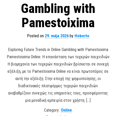
Gambling with
Pamestoixima
Posted on
29. mája 2026
by
Hoberto
Exploring Future Trends in Online Gambling with Pamestoixima
Pamestoixima Online: Η επανάσταση των τυχερών παιχνιδιών
Η βιομηχανία των τυχερών παιχνιδιών βρίσκεται σε συνεχή
εξέλιξη, με το Pamestoixima Online να είναι πρωτοπόρος σε
αυτή την εξέλιξη. Στην εποχή της ψηφιοποίησης, οι
διαδικτυακές πλατφόρμες τυχερών παιχνιδιών
αναβαθμίζουν συνεχώς τις υπηρεσίες τους, προσφέροντας
μια μοναδική εμπειρία στον χρήστη. […]
Category:
Online