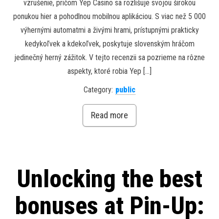
vzrušenie, pričom Yep Casino sa rozlišuje svojou širokou
ponukou hier a pohodlnou mobilnou aplikáciou. S viac než 5 000
výhernými automatmi a živými hrami, prístupnými prakticky
kedykoľvek a kdekoľvek, poskytuje slovenským hráčom
jedinečný herný zážitok. V tejto recenzii sa pozrieme na rôzne
aspekty, ktoré robia Yep […]
Category:
public
Read more
Unlocking the best
bonuses at Pin-Up: