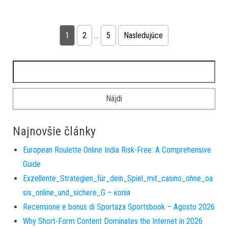
Stránkovanie príspevkov
1
2
…
5
Nasledujúce
Hľadať:
Najnovšie články
European Roulette Online India Risk-Free: A Comprehensive
Guide
Exzellente_Strategien_für_dein_Spiel_mit_casino_ohne_oa
sis_online_und_sichere_G – копія
Recensione e bonus di Sportaza Sportsbook – Agosto 2026
Why Short-Form Content Dominates the Internet in 2026