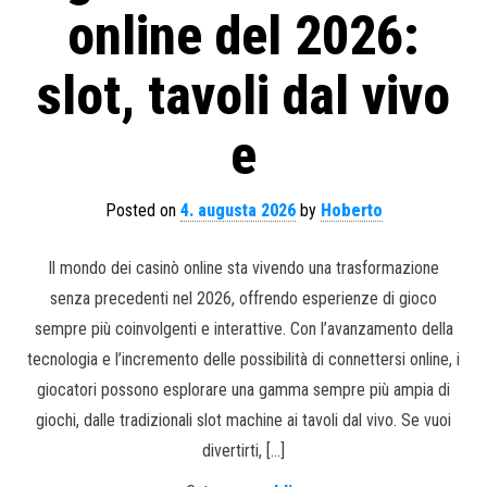
online del 2026:
slot, tavoli dal vivo
e
Posted on
4. augusta 2026
by
Hoberto
Il mondo dei casinò online sta vivendo una trasformazione
senza precedenti nel 2026, offrendo esperienze di gioco
sempre più coinvolgenti e interattive. Con l’avanzamento della
tecnologia e l’incremento delle possibilità di connettersi online, i
giocatori possono esplorare una gamma sempre più ampia di
giochi, dalle tradizionali slot machine ai tavoli dal vivo. Se vuoi
divertirti, […]