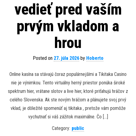
vedieť pred vaším
prvým vkladom a
hrou
Posted on
27. júla 2026
by
Hoberto
Online kasína sa stávajú čoraz populárnejšími a Tikitaka Casino
nie je výnimkou. Tento virtuálny herný priestor ponúka široké
spektrum hier, vrátane slotov a live hier, ktoré priťahujú hráčov z
celého Slovenska. Ak ste novým hráčom a plánujete svoj prvý
vklad, je dôležité spomenúť aj tikitaka , pretože vám pomôže
vychutnať si váš zážitok maximálne. Čo […]
Category:
public