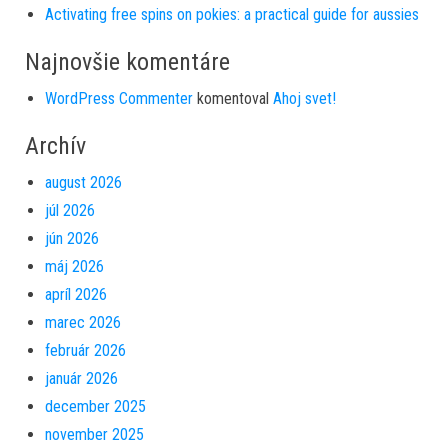
Activating free spins on pokies: a practical guide for aussies
Najnovšie komentáre
WordPress Commenter
komentoval
Ahoj svet!
Archív
august 2026
júl 2026
jún 2026
máj 2026
apríl 2026
marec 2026
február 2026
január 2026
december 2025
november 2025