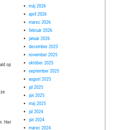
máj 2026
apríl 2026
marec 2026
február 2026
január 2026
december 2025
november 2025
október 2025
aald op
september 2025
august 2025
júl 2025
eze
jún 2025
máj 2025
júl 2024
jún 2024
. Hier
marec 2024