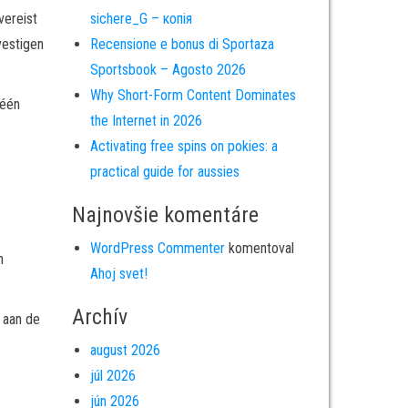
vereist
sichere_G – копія
vestigen
Recensione e bonus di Sportaza
Sportsbook – Agosto 2026
Why Short-Form Content Dominates
 één
the Internet in 2026
Activating free spins on pokies: a
practical guide for aussies
Najnovšie komentáre
WordPress Commenter
komentoval
n
Ahoj svet!
Archív
 aan de
august 2026
júl 2026
jún 2026