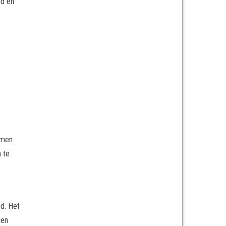
md en
omen.
n te
nd. Het
gen