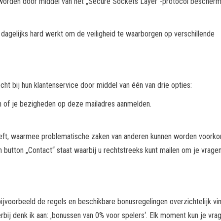
worden door middel van het „Secure Sockets Layer“-protocol bescher
t dagelijks hard werkt om de veiligheid te waarborgen op verschillende
ht bij hun klantenservice door middel van één van drie opties:
en of je bezigheden op deze mailadres aanmelden.
heeft, waarmee problematische zaken van anderen kunnen worden voork
 button „Contact“ staat waarbij u rechtstreeks kunt mailen om je vrage
 bijvoorbeeld de regels en beschikbare bonusregelingen overzichtelijk vi
erbij denk ik aan: ‚bonussen van 0% voor spelers‘. Elk moment kun je vra