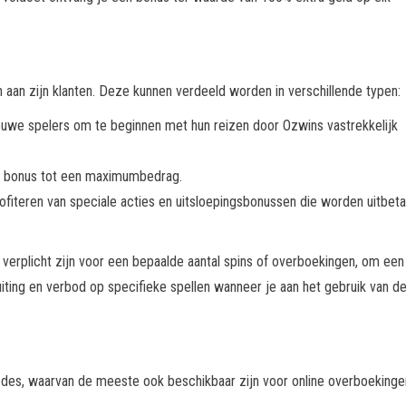
aan zijn klanten. Deze kunnen verdeeld worden in verschillende typen:
nieuwe spelers om te beginnen met hun reizen door Ozwins vastrekkelijk
w bonus tot een maximumbedrag.
rofiteren van speciale acties en uitsloepingsbonussen die worden uitbet
erplicht zijn voor een bepaalde aantal spins of overboekingen, om een
luiting en verbod op specifieke spellen wanneer je aan het gebruik van d
des, waarvan de meeste ook beschikbaar zijn voor online overboekingen