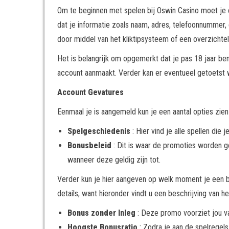
e
Om te beginnen met spelen bij Oswin Casino moet je 
n
dat je informatie zoals naam, adres, telefoonnummer,
i
door middel van het kliktipsysteem of een overzichtel
a
Het is belangrijk om opgemerkt dat je pas 18 jaar be
z
account aanmaakt. Verder kan er eventueel getoetst 
m
i
Account Gevatures
2
Eenmaal je is aangemeld kun je een aantal opties zien
0
2
Spelgeschiedenis
: Hier vind je alle spellen die
6
Bonusbeleid
: Dit is waar de promoties worden 
wanneer deze geldig zijn tot.
A
u
Verder kun je hier aangeven op welk moment je een bo
t
details, want hieronder vindt u een beschrijving van 
o
Bonus zonder Inleg
: Deze promo voorziet jou va
m
Hoogste Bonusratio
: Zodra je aan de spelregel