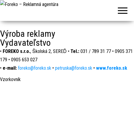
Foreko –
A
Reklamná
k
agentúra
o
Výroba reklamy
s
a
Vydavateľstvo
h
•
FOREKO s.r.o.
, Školská 2, SEREĎ •
Tel.:
031 / 789 31 77 • 0905 371
r
179 • 0905 653 027
a
•
e-mail:
foreko@foreko.sk
•
petruska@foreko.sk
•
www.foreko.sk
p
o
Vzorkovník
k
e
r
p
r
a